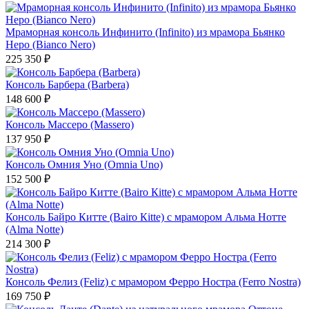
Мраморная консоль Инфинито (Infinito) из мрамора Бьянко
Неро (Bianco Nero)
225 350 ₽
Консоль Барбера (Barbera)
148 600 ₽
Консоль Массеро (Massero)
137 950 ₽
Консоль Омния Уно (Omnia Uno)
152 500 ₽
Консоль Байро Китте (Bairo Кitte) с мрамором Альма Нотте
(Alma Notte)
214 300 ₽
Консоль Фелиз (Feliz) с мрамором Ферро Ностра (Ferro Nostra)
169 750 ₽