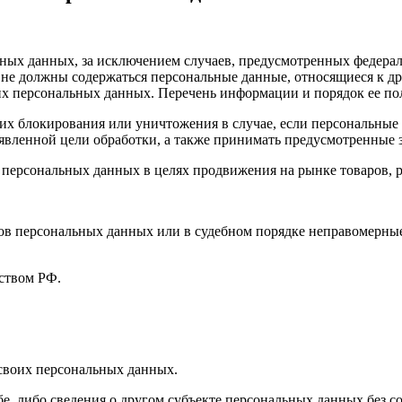
ных данных, за исключением случаев, предусмотренных федерал
 не должны содержаться персональные данные, относящиеся к д
ких персональных данных. Перечень информации и порядок ее п
, их блокирования или уничтожения в случае, если персональн
вленной цели обработки, а также принимать предусмотренные з
 персональных данных в целях продвижения на рынке товаров, р
ов персональных данных или в судебном порядке неправомерные
ством РФ.
 своих персональных данных.
е, либо сведения о другом субъекте персональных данных без со