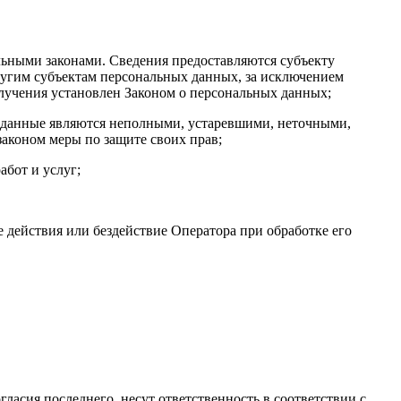
ьными законами. Сведения предоставляются субъекту
ругим субъектам персональных данных, за исключением
олучения установлен Законом о персональных данных;
ые данные являются неполными, устаревшими, неточными,
аконом меры по защите своих прав;
абот и услуг;
 действия или бездействие Оператора при обработке его
гласия последнего, несут ответственность в соответствии с